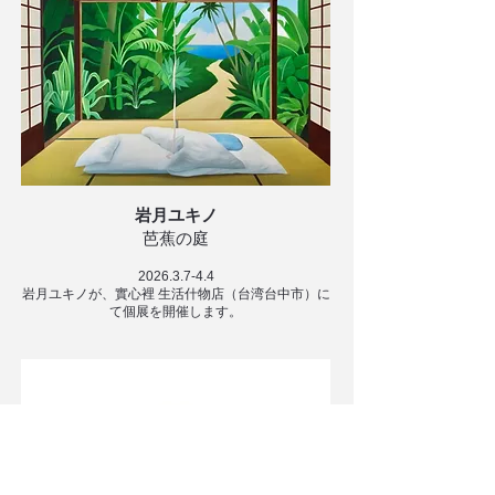
岩月ユキノ
芭蕉の庭
2026.3.7-4.4
岩月ユキノが、實心裡 生活什物店（台湾台中市）に
て個展を開催します。