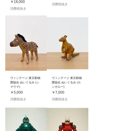
価格
￥18,000
消費税抜き
消費税抜き
ヴィンテージ 東京動物
ヴィンテージ 東京動物
園協会 ぬいぐるみ (シ
園協会 ぬいぐるみ (カ
マウマ)
ンガルー)
価格
価格
￥5,000
￥7,000
消費税抜き
消費税抜き