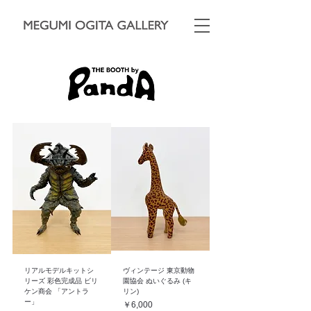
リアルモデルキットシ
ヴィンテージ 東京動物
リーズ 彩色完成品 ビリ
園協会 ぬいぐるみ (キ
ケン商会 「アントラ
リン)
ー」
価格
￥6,000