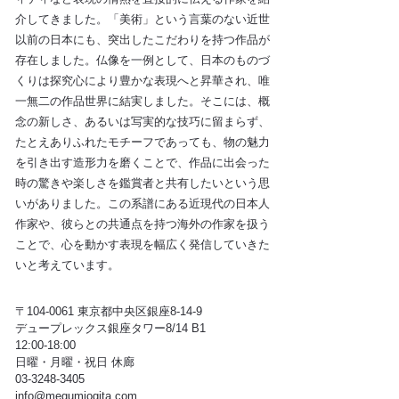
介してきました。「美術」という言葉のない近世
以前の日本にも、突出したこだわりを持つ作品が
存在しました。仏像を一例として、日本のものづ
くりは探究心により豊かな表現へと昇華され、唯
一無二の作品世界に結実しました。そこには、概
念の新しさ、あるいは写実的な技巧に留まらず、
たとえありふれたモチーフであっても、物の魅力
を引き出す造形力を磨くことで、作品に出会った
時の驚きや楽しさを鑑賞者と共有したいという思
いがありました。この系譜にある近現代の日本人
作家や、彼らとの共通点を持つ海外の作家を扱う
ことで、心を動かす表現を幅広く発信していきた
いと考えています。
〒104-0061 東京都中央区銀座8-14-9
デュープレックス銀座タワー8/14 B1
12:00-18:00
日曜・月曜・祝日 休廊
03-3248-3405
info@megumiogita.com