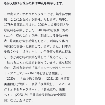
を伝え続ける珠玉の新作10点を展示します。
この度メグミオギタギャラリーでは、蝸牛あや個
展「ここにある光」を開催いたします。蝸牛は
1978年兵庫県に生まれ、2001年に多摩美術大学
彫刻科を卒業しました。2011年の初個展「海の
むこう 空のなか」以来、刺繍による作品を発
表、彫刻的な造形感覚をもとに、刺繍を立体的、
時間的な表現へと展開しています。また、日本の
染織文化や「祈り」としての手仕事を現代に継承
し、糸が刻む時の痕跡を通して「見ること」と
「触れること」の境界を探っています。主な展覧
会に、高松市美術館「高松コンテンポラリーアー
ト・アニュアルvol.09『時どきどき想像』」
（2020）、「糸で描く物語」（2021–23, 横須賀
美術館ほか巡回）、個展「夜間飛行」（2023, メ
グミオギタギャラリー）、「超絶技巧、未来
へ！」（2023–24, 三井記念美術館ほか全国巡
回）などがあります。