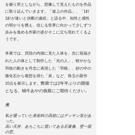
を拠り所としながら、想像して見えたものを作品
に取り込んでいきます。「途上の作品」、「1針
1針が迷いと決断の連続」と語る中、知性と感性
の明かりを携え、信じる世界に向かって少しずつ
歩みを進める作家の姿がそこに立ち現れてくるよ
うです。
本展では、貝殻の内側に見た人体を、光に祝福さ
れた人の体として制作した「光の人」、軽やかな
羽枝の動きを丹念に表現した「羽根」、砂の中の
微化石から着想を得た「泉」など、珠玉の新作
弊廊では2年半ぶりの開催
10点を展示します。
となる、蝸牛あやの個展にご期待ください。
光
私が通っていた美術科の高校にはデッサン室があ
った。
高い天井、あちこちに置いてある石膏像、壁一面
の窓。