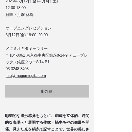
2026年6月12日(金)–7月4日(土)
12:00-18:00
日曜・月曜 休廊
オープニングレセプション
6月12日(金) 18:00–20:00​
メグミオギタギャラリー
〒104-0061 東京都中央区銀座8-14-9 デュープレ
ックス銀座タワー8/14 B1
03-3248-3405
info@megumiogita.com
糸の跡
彫刻的な造形感覚をもとに、刺繍を立体的、時間
的な表現へと展開する作家・蝸牛あやの個展を開
催。見えた光を絹糸で記すことで、世界の美しさ