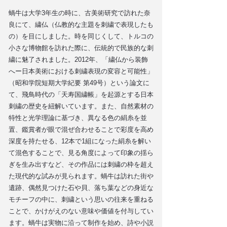
蝸牛は大学3年生の時に、古美術研究で訪れた奈
良にて、繍仏（仏教的な主題を刺繍で表現したも
の）を目にしました。時を同じくして、トルコの
小さな博物館を訪れた際に、伝統的で民族的な刺
繍に魅了されました。2012年、「繍仏から装飾
へー日本美術における刺繍表現の変容と可能性」
（昭和学院短期大学紀要 第49号）という論文に
て、飛鳥時代の「天寿国繍帳」を起源とする日本
刺繍の歴史を紐解いています。また、自然素材の
特性と光学理論に基づき、異なる色の絹糸を並
置、鑑賞者が眼で混ぜ合わせることで彩度を高め
深度を持たせる、12本で1組になった絹糸を解い
て混色することで、見る角度によって印象の揺ら
ぎを生み出すなど、その作品には刺繍の枠を超え
た現代的な試みが見られます。蝸牛は訪れた街や
遺跡、偶然見つけた石や貝、落ち葉などの身近な
モチーフの中に、刺繍という思いの往来を重ねる
ことで、かけがえのない意味や価値を付与してい
ます。蝸牛は実物に沿って制作を始め、詩や小説