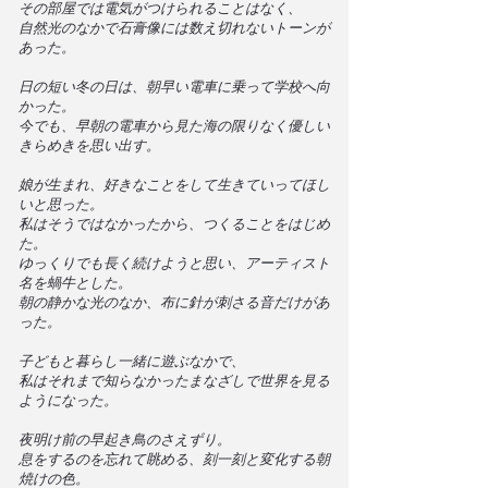
その部屋では電気がつけられることはなく、
自然光のなかで石膏像には数え切れないトーンが
あった。
日の短い冬の日は、朝早い電車に乗って学校へ向
かった。
今でも、早朝の電車から見た海の限りなく優しい
きらめきを思い出す。
娘が生まれ、好きなことをして生きていってほし
いと思った。
私はそうではなかったから、つくることをはじめ
た。
ゆっくりでも長く続けようと思い、アーティスト
名を蝸牛とした。
朝の静かな光のなか、布に針が刺さる音だけがあ
った。
子どもと暮らし一緒に遊ぶなかで、
私はそれまで知らなかったまなざしで世界を見る
ようになった。
夜明け前の早起き鳥のさえずり。
息をするのを忘れて眺める、刻一刻と変化する朝
焼けの色。