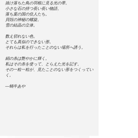
抜け落ちた鳥の羽根に見る光の帯。
小さな石の持つ長い長い物語。
落ち葉の国の住人たち。
貝殻の神秘の螺旋。
雪の結晶の立体。
数え切れない色。
とても真似のできない形。
それらは私を行ったことのない場所へ誘う。
絹の糸は艶やかに輝く。
私はその糸を使って、とらえた光を記す。
その一粒一粒が、見たことのない形をつくってい
く。
—蝸牛あや