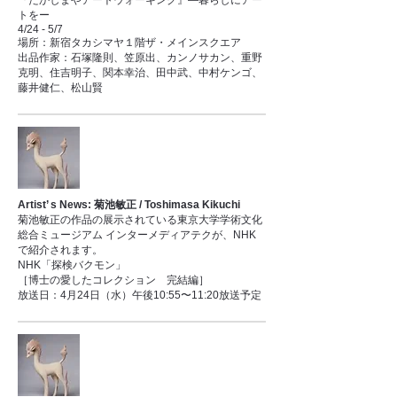
『たかしまやアートウォーキング』―暮らしにアー
トをー
4/24 - 5/7
場所：新宿タカシマヤ１階ザ・メインスクエア
出品作家：石塚隆則、笠原出、カンノサカン、重野
克明、住吉明子、関本幸治、田中武、中村ケンゴ、
藤井健仁、松山賢
Artist’ s News: 菊池敏正 / Toshimasa Kikuchi
菊池敏正の作品の展示されている東京大学学術文化
総合ミュージアム インターメディアテクが、NHK
で紹介されます。
NHK「探検バクモン」
［博士の愛したコレクション 完結編］
放送日：4月24日（水）午後10:55〜11:20放送予定