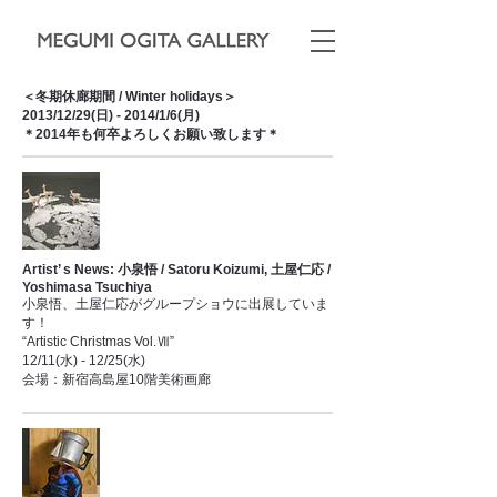
＜冬期休廊期間 / Winter holidays＞
2013/12/29(日) - 2014/1/6(月)
＊2014年も何卒よろしくお願い致します＊
Artist’ s News: 小泉悟 / Satoru Koizumi, 土屋仁応 /
Yoshimasa Tsuchiya
小泉悟、土屋仁応がグループショウに出展していま
す！
“Artistic Christmas Vol.Ⅶ”
12/11(水) - 12/25(水)
会場：新宿高島屋10階美術画廊