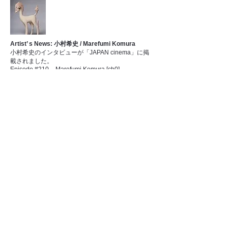
Artist’ s News: 小村希史 / Marefumi Komura
小村希史のインタビューが「JAPAN cinema」に掲
載されました。
Episode #210 – Marefumi Komura [ch0]
Artist’ s News: 保井智貴 / Tomotaka Yasui
3/11- 19 「首像」―自問するメディアとしての「彫
刻」
場所：日本大学藝術学部江古田校舎 アートギャラリ
ー/A&Dギャラリー/ChikaEcoda
3/16 TALK LIVEを行います。
詳細はAGAIN-ST hpへ