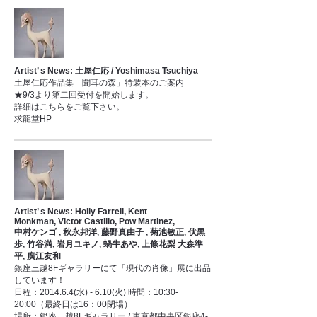
Artist’ s News: 土屋仁応 / Yoshimasa Tsuchiya
土屋仁応作品集「聞耳の森」特装本のご案内
★9/3より第二回受付を開始します。
詳細はこちらをご覧下さい。
求龍堂HP
Artist’ s News: Holly Farrell, Kent
Monkman, Victor Castillo, Pow Martinez,
中村ケンゴ , 秋永邦洋, 藤野真由子 , 菊池敏正, 伏黒
歩, 竹谷満, 岩月ユキノ, 蝸牛あや, 上條花梨 大森準
平, 廣江友和
銀座三越8Fギャラリーにて「現代の肖像」展に出品
しています！
日程：2014.6.4(水) - 6.10(火) 時間：10:30-
20:00（最終日は16：00閉場）
場所：銀座三越8Fギャラリー / 東京都中央区銀座4-