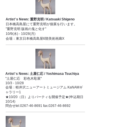
Artist’ s News: 重野克明 / Katsuaki Shigeno
日本橋高島屋にて重野克明が個展を行います。
"重野克明 版画の鬼と化す"
10/9(水) - 10/28(月)
会場：東京日本橋高島屋6階美術画廊X
Artist’ s News: 土屋仁応 / Yoshimasa Tsuchiya
"土屋仁応 彩色木彫展"
10/3 - 10/28
会場：軽井沢ニューアートミュージアム KaNAMギ
ャラリー1
★10/20（日）よりパーティを開催予定★(申込期日
10/14)
問合せtel.0267-46-8691 fax.0267-46-8692