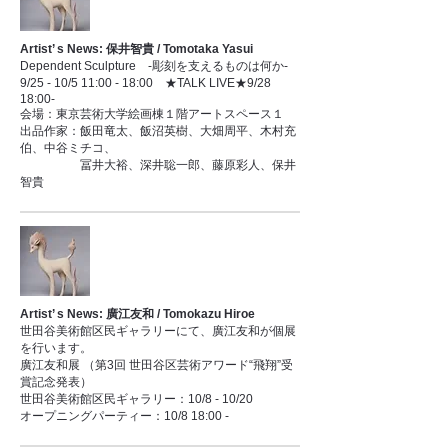
Artist’ s News: 保井智貴 / Tomotaka Yasui
Dependent Sculpture -彫刻を支えるものは何か-
9/25 - 10/5 11:00 - 18:00 ★TALK LIVE★9/28
18:00-
会場：東京芸術大学絵画棟１階アートスペース１
出品作家：飯田竜太、飯沼英樹、大畑周平、木村充
伯、中谷ミチコ、
冨井大裕、深井聡一郎、藤原彩人、保井
智貴
Artist’ s News: 廣江友和 / Tomokazu Hiroe
世田谷美術館区民ギャラリーにて、廣江友和が個展
を行います。
廣江友和展 （第3回 世田谷区芸術アワード“飛翔”受
賞記念発表）
世田谷美術館区民ギャラリー：10/8 - 10/20
オープニングパーティー：10/8 18:00 -