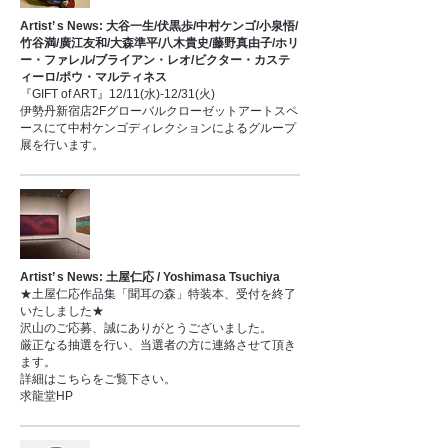
Artist’ s News: 大谷一生/伏黒歩/中村ケンゴ/小泉悟/
竹谷満/廣江友和/大森準平/八木貴史/藤野真由子/ホリ
ー・ファレル/ブライアン・レオ/ビクター・カステ
ィーロ/ポウ・マルティネス
『GIFT of ART』12/11(水)-12/31(火)
伊勢丹新宿店2Fグローバルクローゼットアートスペ
ースにて中村ケンゴディレクションによるグループ
展を行います。
Artist’ s News: 土屋仁応 / Yoshimasa Tsuchiya
★土屋仁応作品集「聞耳の森」特装本、受付を終了
いたしました★
沢山のご応募、誠にありがとうございました。
厳正なる抽選を行い、当選者の方に連絡させて頂き
ます。
詳細はこちらをご覧下さい。
求龍堂HP