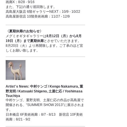
画廊X：8/28 - 9/16
また、下記の通り巡回致します。
高島屋大阪店 6階ギャラリーNEXT：10/9 - 10/22
高島屋新宿店 10階美術画廊：11/27 - 12/9
〈夏期休廊のお知らせ〉
メグミオギタギャラリーは
8月12日（月）から8月
19日（月）まで夏期休廊
とさせていただきます。
8月20日（火）より再開致します。ご了承のほど宜
しくお願い致します。
Artist’ s News: 中村ケンゴ / Kengo Nakamura, 重
野克明 / Katsuaki Shigeno, 土屋仁応 / Yoshimasa
Tsuchiya
中村ケンゴ、重野克明、土屋仁応の作品が高島屋で
開催される、“SUMMER SHOW 2013”に展示されま
す。
日本橋店 6F美術画廊：8/7 - 8/13 新宿店 10F美術
画廊：8/21 - 9/2