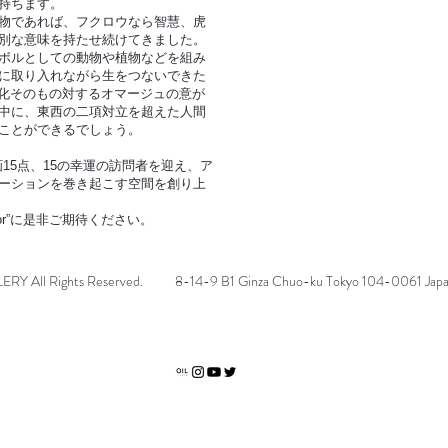
持ちます。
物であれば、フクロウなら智慧、虎
別な意味を持たせ続けてきました。
ボルとしての動物や植物などを組み
に取り入れながら生をつないできた
r”には、文化そのもの対するオマージュの意が
中に、東西の二項対立を超えた人間
ことができるでしょう。
画15点、15の幸運の訪問者を迎え、ア
ーションを巻き起こす空間を創り上
sitor”に是非ご期待ください。
 All Rights Reserved.
8-14-9 B1 Ginza Chuo-ku Tokyo 104-0061 Jap