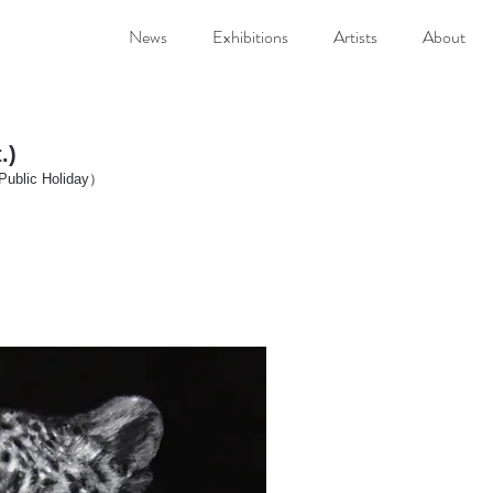
News
Exhibitions
Artists
About
.)
Public Holiday）