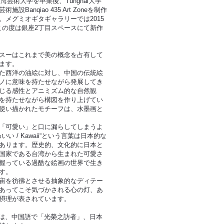
台湾芸術大学を卒業後、Tunghai大学
anqiao 435 Art Zoneを制作
メグミオギタギャラリーでは2015
、この度は銀座2丁目スペースにて新作
スーはこれまで美の概念を占有して
ます。
た西洋の油絵に対し、中国の伝統絵
ノに意味を持たせながら発展してき
じる感性とアニミズム的な自然観
を持たせながら構図を作り上げてい
使い描かれたモチーフは、水墨画と
「可愛い」と口に漏らしてしまうよ
 / Kawaii“という言葉は日本的な
あります。歴史的、文化的に日本と
国家である台湾から生まれた可愛さ
握っている過酷な絵画の世界で生き
す。
宙を彷彿とさせる抽象的なディテー
あってこそ気づかされる心の灯、あ
摂理が表されています。
sitor”は、中国語で「光榮之訪者」、日本