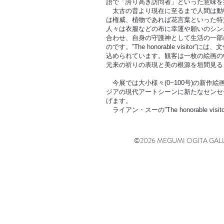
語で「誇り高き訪問者」といった意味を
太古の昔より現在に至るまで人間は動
は権威、植物であれば花言葉といった特
人々は衣服などの布に幸運や願いのシン
合わせ、自身の守護神として生活の一部
のです。”The honorable visito
込められています。観客は一枚の絵画の
元来の祈りの表現と美の根源を垣間見る
今展では大小様々(0~100号)の新作絵
ジアの現代アートシーンに新たなセンセ
げます。
ライアン・スーの”The honorable vi
©2026 MEGUMI OGITA GALLERY