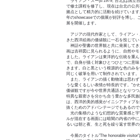
ライアン・スー(b.1979, 台北)は国立
で修士課程を修了し、現在は台北の公共芸術施設B
拠点として精力的に活動を続けています。
年のshowcaseでの個展が好評を博し
展を開催します。
アジアの現代作家として、ライアン・
きた西洋絵画の価値観に一石を投じてい
神話や聖書の世界観と共に発展してき
画は吉祥図に見られるように、自然やモ
ました。ライアンは東洋的な伝統を重ん
で、自身が描く対象ひとつひとつに意味
きます。白と黒という根源的な色のみを
同じく破筆を用いて制作されています。
また、ライアンの描く動物達は思わず
うな愛くるしい表情が特長的です。"かわいい
価値観ですが今や世界共通語となりつつ
特異な親密さを分かち合う豊かな多民族
は、西洋的美的感覚がイニシアティブを
抜くためのアドバンテージでもあるので
光の集積のような幻想的な質量感と宇
ルが混在する画面には暗闇の内省の中に
るいは朝と夜、生と死を繰り返す世界の
今展のタイトル”The honorable vi