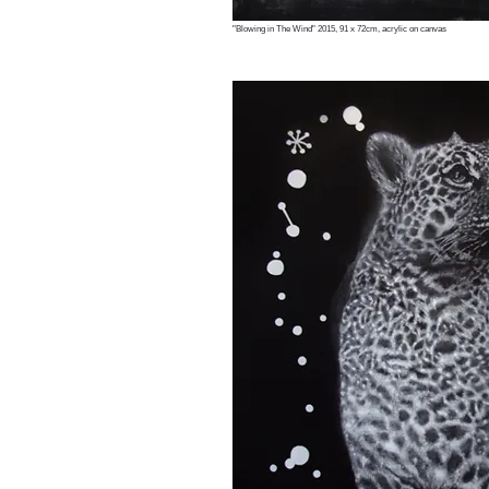
"Blowing in The Wind" 2015, 91 x 72cm, acrylic on canvas