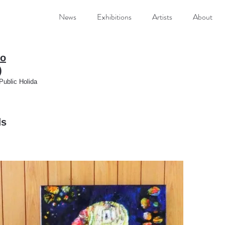
News
Exhibitions
Artists
About
ro
t.)
ublic Holida
ds