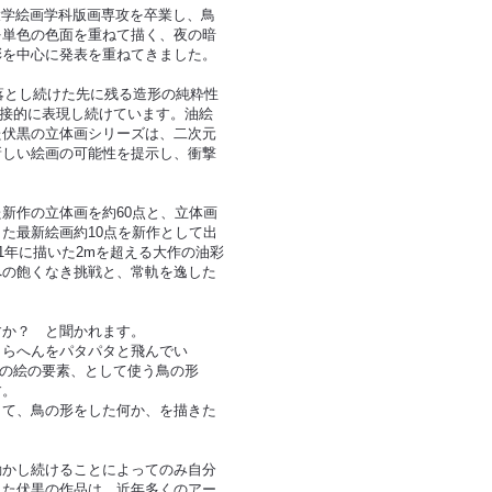
術大学絵画学科版画専攻を卒業し、鳥
を単色の色面を重ねて描く、夜の暗
彩を中心に発表を重ねてきました。
落とし続けた先に残る造形の純粋性
直接的に表現し続けています。油絵
た伏黒の立体画シリーズは、二次元
新しい絵画の可能性を提示し、衝撃
新作の立体画を約60点と、立体画
た最新絵画約10点を新作として出
1年に描いた2mを超える大作の油彩
への飽くなき挑戦と、常軌を逸した
すか？ と聞かれます。
こらへんをパタパタと飛んでい
分の絵の要素、として使う鳥の形
す。
くて、鳥の形をした何か、を描きた
かし続けることによってのみ自分
きた伏黒の作品は、近年多くのアー