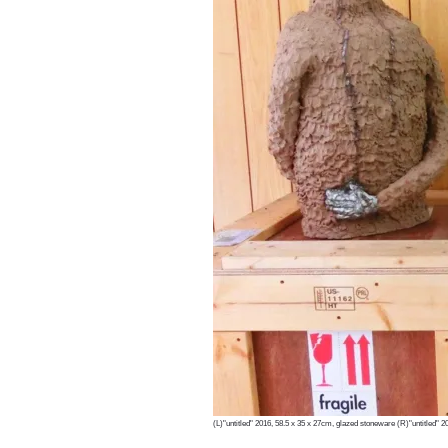
(L)"untitled" 2016, 58.5 x 35 x 27cm, glazed stoneware (R)"untitled" 2