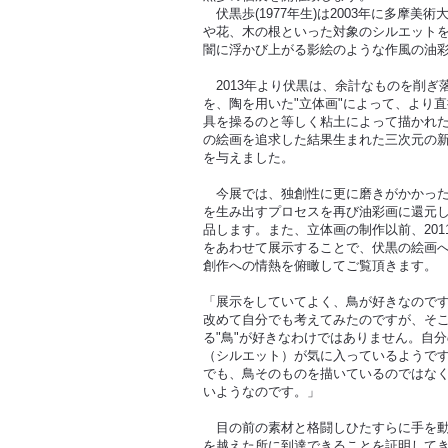
伏黒歩(1977年生)は2003年に多摩美
や花、木の根といった対象のシルエット
闇に浮かび上がる影絵のような作風の油
2013年より伏黒は、余計なものを削ぎ
を、陶を用いた"立体画"によって、より
具を操るのと等しく粘土によって描かれ
の絵画を追求した結果生まれた三次元の
を与えました。
今展では、独創性に更に磨きがかかった
を生み出すプロセスを再び油彩画に還元し
品します。また、立体画の制作以前、201
をあわせて展示することで、伏黒の絵画
創作への情熱を俯瞰してご覧頂きます。
「展示をしていてよく、鳥が好きなので
改めて自分でも考えてみたのですが、そ
る"鳥"が好きなわけではありません。自
（シルエット）が気に入っているようで
でも、鳥そのものを描いているのではな
いようなのです。」
目の前の素材と格闘しひたすらに手を動
を越えた所に到達できることを証明して