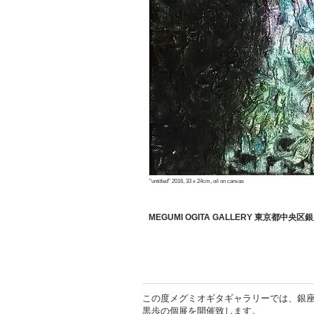
"untitled" 2016, 33 x 24cm, oil on canvas
MEGUMI OGITA GALLERY 東京都中央区
この度メグミオギタギャラリーでは、銀座
黒歩の個展を開催致します。