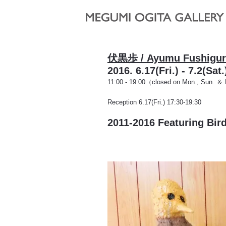
伏黒歩 / Ayumu Fushigu
2016. 6.17(Fri.) - 7.2(Sa
11:00 - 19:00（closed on Mon., Sun. ＆ P
Reception 6.17(Fri.) 17:30-19:30
2011-2016 Featuring Bir