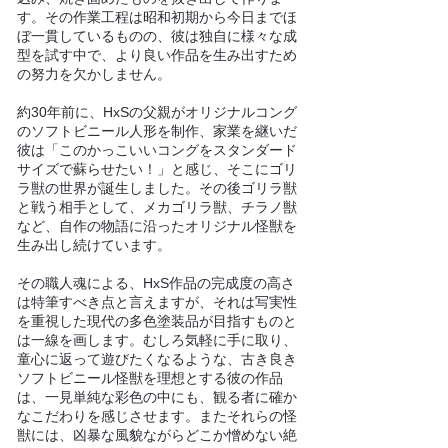
す。その作業工程は昭和初期から今日までほ
ぼ一貫しているものの、彼は独自に様々な成
型を試す中で、より良い作品を生み出すため
の努力を欠かしません。
約30年前に、HxSの父親がオリジナルコング
のソフトビニール人形を制作、家業を継いだ
彼は「このかっこいいコングをスタンダード
サイズで蘇らせたい！」と感じ、そこにゴリ
ラ獣の世界が誕生しました。その後ゴリラ獣
と戦う相手として、メカゴリラ獣、チラノ獣
など、自作の物語に沿ったオリジナル怪獣を
生み出し続けています。
その職人魂による、HxS作品の完成度の高さ
は特筆すべき点と言えますが、それは写実性
を重視した現代の多色塗装品が目指すものと
は一線を画します。むしろ気軽に手に取り、
童心に返って遊びたくなるような、古き良き
ソフトビニール怪獣を理想とする彼の作品
は、一見単純な彩色の中にも、観る者に確か
なこだわりを感じさせます。またそれらの怪
獣には、凶暴な風貌ながらどこか憎めない絶