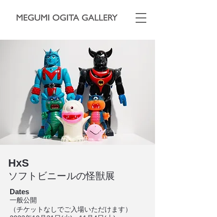
HxS
ソフトビニールの怪獣展
Dates
一般公開
（チケットなしでご入場いただけます）