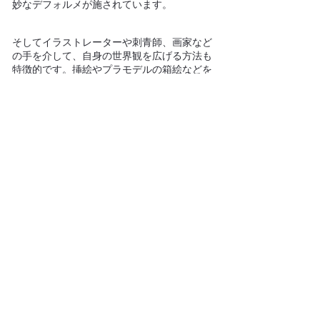
妙なデフォルメが施されています。
そしてイラストレーターや刺青師、画家など
の手を介して、自身の世界観を広げる方法も
特徴的です。挿絵やプラモデルの箱絵などを
手がけた、昭和を代表するイラストレーター
渡辺正美氏を起用し制作された原画はHxSの
真骨頂であり、他の才能を巻き込む作家とし
ての魅力は計り知れません。
今展ではソフトビニール怪獣を7点、one-off
を10組、大型FRP作品を1点展示いたしま
す。ソフトビニール界において確固たる地位
を築いてきた、HxSの個展にご期待くださ
い。
ご来場時は下記の点にご協力ください。
・手指の消毒をお願いいたします。
・他のお客様との間隔をあけてご鑑賞くださ
い。
・体調が優れない場合（発熱、風邪、味覚障
害など）はご来場をお控えください。37.5℃
以上の発熱のある方はご入場いただけませ