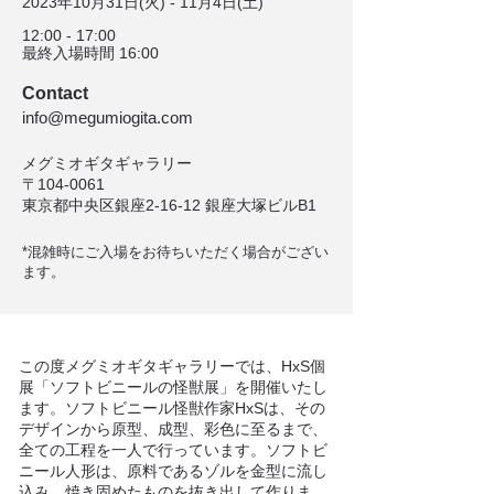
2023年10月31日(火) - 11月4日(土)
12:00 - 17:00
最終入場時間 16:00
Contact
info@megumiogita.com
メグミオギタギャラリー
〒104-0061
東京都中央区銀座2-16-12 銀座大塚ビルB1
*混雑
時にご入場をお待ちいただく場合がござい
ます。
この度メグミオギタギャラリーでは、HxS個
展「ソフトビニールの怪獣展」を開催いたし
ます。ソフトビニール怪獣作家HxSは、その
デザインから原型、成型、彩色に至るまで、
全ての工程を一人で行っています。ソフトビ
ニール人形は、原料であるゾルを金型に流し
込み、焼き固めたものを抜き出して作りま