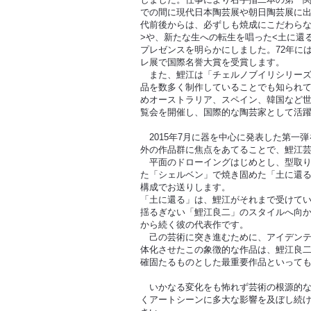
での間に現代日本陶芸展や朝日陶芸展に出
代前後からは、必ずしも焼成にこだわらな
>や、新たな生への転生を唱った<土に還
プレゼンスを明らかにしました。72年に
レ展で国際名誉大賞を受賞します。
また、鯉江は「チェルノブイリシリーズ
品を数多く制作していることでも知られて
めオーストラリア、スペイン、韓国など世
覧会を開催し、国際的な陶芸家として活
2015年7月に器を中心に発表した第一
外の作品群に焦点をあてることで、鯉江
平面のドローイングはじめとし、型取り
た「シェルベン」で焼き固めた「土に還る
構成でお送りします。
「土に還る」は、鯉江がそれまで受けて
揺るぎない「鯉江良二」のスタイルへ向か
から続く彼の代表作です。
己の芸術に突き進むために、アイデンテ
体化させたこの象徴的な作品は、鯉江良
確固たるものとした最重要作品といって
いかなる変化をも怖れず芸術の根源的な
くアートシーンに多大な影響を及ぼし続