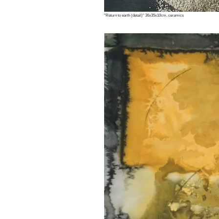
"Return to earth (detail)" 36x35x10cm, ceramics