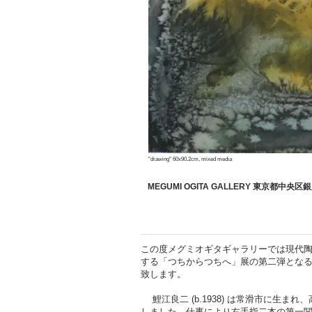
"drawing" 60x90.2cm, mixed media
MEGUMI OGITA GALLERY 東京都中央区
この度メグミオギタギャラリーでは現代
する「つちからつちへ」展の第二弾となる
致します。
鯉江良二 (b.1938) は常滑市に生ま
しました。仕事により右手指二本の第一関