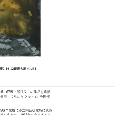
銀座2-16-12銀座大塚ビル
B1
陶芸の巨匠・鯉江良二の作品を総括
個展「つちからつちへ 2」を開催
れ、高校卒業後に市立陶芸研究所に就職
節を失うも、1966年に自立するま