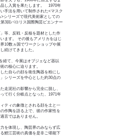
品し入賞を果たします。 1970年
い手法を用いて制作された<マスク
る>シリーズで現代美術家としての
は第3回バロリス国際陶芸ビエンナー
」等、反戦・反核を題材とした作
います。 その後もアメリカをはじ
界10数ヵ国でワークショップや展
躍し続けてきました。
弾を経て、今展はオブジェなど器以
芸術の核心に迫ります。
した自らの顔を衛生陶器を粉にし
」シリーズを中心とした約30点の
いた走泥社の影響から完全に脱し、
って行く分岐点となった、1971年
ィティの象徴とされる顔を土と一
二の作陶を語る上で、彼の作家性を
も過言ではありません。
力を体現し、陶芸界のみならず広
ける鯉江芸術の真価を是非ご堪能下