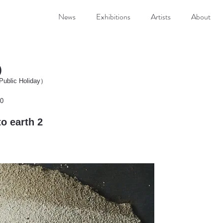
News
Exhibitions
Artists
About
)
Public Holiday）
30
 earth 2