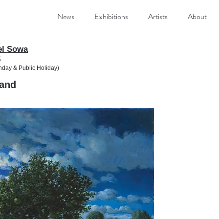
News
Exhibitions
Artists
About
l Sowa
5
day & Public Holiday)
and