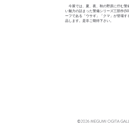
今展では、夏、夜、秋の野原に佇む警備
い魅力の詰まった警備シリーズ三部作(50
ーフである「ウサギ」「クマ」が登場す
品します。是非ご期待下さい。
©2026 MEGUMI OGITA GALLERY