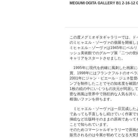
MEGUMI OGITA GALLERY B1 2-16-12 Gi
この度メグミオギタギャラリーでは、ド
のミヒャエル・ゾーヴァの個展を開催し
ミヒャエル・ゾーヴァは1945年にベルリ
ッシュ美術館でのグループ展「二つの世
キャリアをスタートさせました。
1995年に現代を的確に風刺した画家
賞、1998年にはフランクフルトのオペ
2001年にジャン・ピエール・ジュネ監
ンプを制作したことでその知名度を確固
1枚の絵の中にいくつもの次元が同居し
密な画風は世界中で熱狂的な人気を誇り
根強いファンを持ちます。
ミヒャエル・ゾーヴァは一旦完成したよ
であっても手直しをし続けていく作家で
挿絵など出版時そのままの原画であって
ことで知られています。
そのためコマーシャルギャラリーで原画
販売されるのは今展が初めてとなる大変