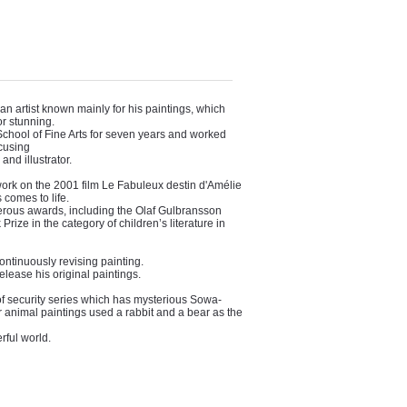
n artist known mainly for his paintings, which
or stunning.
School of Fine Arts for seven years and worked
ocusing
and illustrator.
work on the 2001 film Le Fabuleux destin d'Amélie
 comes to life.
ous awards, including the Olaf Gulbransson
rize in the category of children’s literature in
continuously revising painting.
release his original paintings.
 of security series which has mysterious Sowa-
ar animal paintings used a rabbit and a bear as the
ful world.