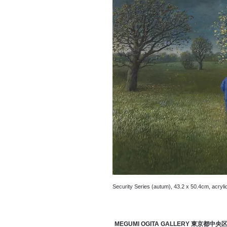
Security Series (autum), 43.2 x 50.4cm, acryli
MEGUMI OGITA GALLERY 東京都中