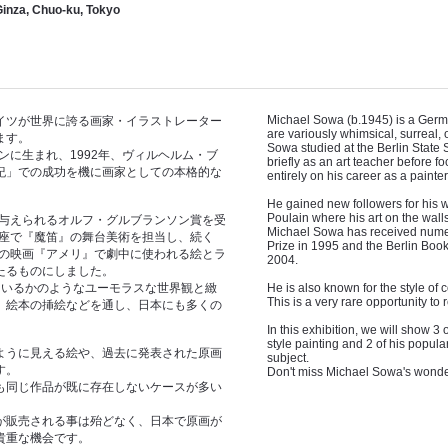
nza, Chuo-ku, Tokyo
Michael Sowa (b.1945) is a Germa
イツが世界に誇る画家・イラストレーター
are variously whimsical, surreal, 
ます。
Sowa studied at the Berlin State 
ンに生まれ、1992年、ヴィルヘルム・ブ
briefly as an art teacher before f
紀」での成功を機に画家としての本格的な
entirely on his career as a painter 
He gained new followers for his 
Poulain where his art on the walls
に与えられるオルフ・グルブランソン賞を受
Michael Sowa has received numer
ラ座で『魔笛』の舞台美術を担当し、続く
Prize in 1995 and the Berlin Book P
督の映画『アメリ』で劇中に使われる絵とラ
2004.
たるものにしました。
ているかのようなユーモラスな世界観と緻
He is also known for the style of 
This is a very rare opportunity to 
、絵本の挿絵などを通し、日本にも多くの
In this exhibition, we will show 3
style painting and 2 of his popul
うに見える絵や、過去に発表された原画
subject.
す。
Don't miss Michael Sowa's wonder
も同じ作品が既に存在しないケースが多い
が販売される事は殆どなく、日本で原画が
貴重な機会です。