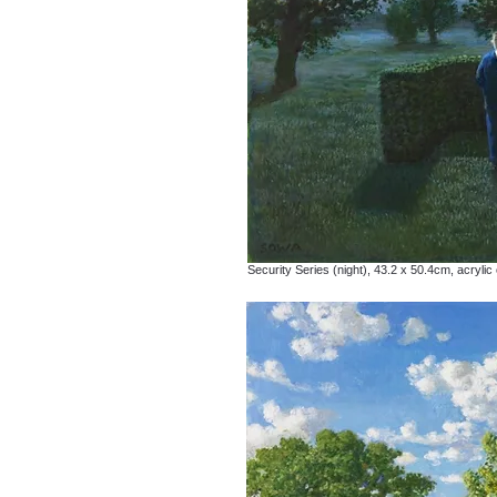
Security Series (night), 43.2 x 50.4cm, acrylic