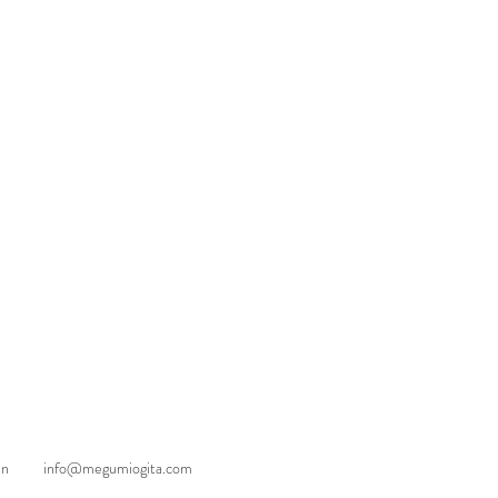
an
info@megumiogita.com