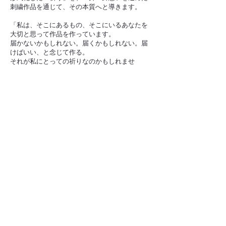
刺繍作品を通じて、その本質へと導きます。
「私は、そこにあるもの、そこにいるあなたを
大切と思って作品を作っています。
届かないかもしれない。届くかもしれない。届
けばいい、と念じて作る。
それが私にとっての祈りなのかもしれませ
ん。」
温もりある手の痕跡から成る蝸牛の洗練され
た刺繍作品は、時代や環境の変化を超えたとこ
ろで普遍的に存在する、我々人間の悲哀や喜び
といった感情に優しく寄り添います。
今展では蝸牛は「歌」をテーマに掲げ、自然
や詩、音楽からインスピレーションを得て制作
した12点の新作を発表します。
歌という語は、「声に出す歌」「自然の情景
と自らの心を重ねた和歌」「詩としての歌」と
いう複数の意味を持っています。形を借りて、
形ないものを繋ぎ止めようとする蝸牛の創作
は、詩人が言葉を組み合わせて心震わせる一節
のリズムを編み出す作業に似ているのかもしれ
ません。
蜘蛛の巣や檸檬といった具象のモチーフか