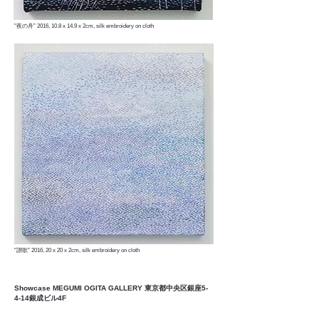
"夜の舟” 2016, 10.8 x 14.9 x 2cm, silk embroidery on cloth
"讃歌” 2016, 20 x 20 x 2cm, silk embroidery on cloth
Showcase MEGUMI OGITA GALLERY 東京都中央区銀座5-
4-14銀成ビル4F