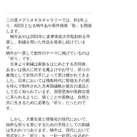
この度メグミオギタギャラリーでは、約1年ぶ
り、4回目となる蝸牛あや新作個展「歌」を開催
します。
蝸牛あやは2001年に多摩美術大学彫刻科を卒
業し、刺繍を用いた作品を発表し続けていま
す。
蝸牛が一貫して創作のテーマに掲げているのは
「祈り」です。
古来より刺繍は家族をはじめとする共同体、
あるいは個人に対する魔よけやお守り、祈りの
象徴として女性の手によって受け継がれてきま
した。日本においては飛鳥時代に聖徳太子の死
を悼んで制作された天寿国繍帳が最古の遺品と
して広く知られています。洞窟壁画や装飾古墳
に見られるように、描くことや装飾は、自然と
共に生きるために必要な「祈り」だったので
す。
しかし、大量生産と情報化の現代において、
純粋な祈りを形にするための手段としての刺繍
は失われつつあります。蝸牛は、現代において
形式化した「祈り」を、一針一針思いを込めた